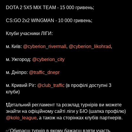
DOTA 2 5X5 MIX TEAM - 15 000 гривень;
CS:GO 2x2 WINGMAN - 10 000 гривень;
Клуби учасники ЛІГИ:
м. Київ:
@cyberion_rivermall
,
@cyberion_likohrad
,
м. Ужгород:
@cyberion_city
м. Дніпро:
@traffic_dnepr
м. Кривий Ріг:
@club_traffic
(в профілі доступні 3
клуби)
❗️Детальний регламент та розклад турнірів ви можете
знайти на офіційному сайті ліги у БІО (шапка профілю)
@kolo_league
, а також на сторінках клубів партнерів.
✅Обираєш турнір в якому бажаєш взяти участь