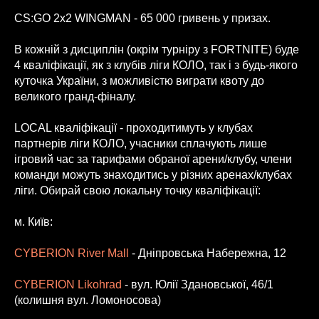
CS:GO 2x2 WINGMAN - 65 000 гривень у призах.
В кожній з дисциплін (окрім турніру з FORTNITE) буде
4 кваліфікації, як з клубів ліги КОЛО, так і з будь-якого
куточка України, з можливістю виграти квоту до
великого гранд-фіналу.
LOCAL кваліфікації - проходитимуть у клубах
партнерів ліги КОЛО, учасники сплачують лише
ігровий час за тарифами обраної арени/клубу, члени
команди можуть знаходитись у різних аренах/клубах
ліги. Обирай свою локальну точку кваліфікації:
м. Київ:
CYBERION River Mall
- Дніпровська Набережна, 12
CYBERION Likohrad
- вул. Юлії Здановської, 46/1
(колишня вул. Ломоносова)