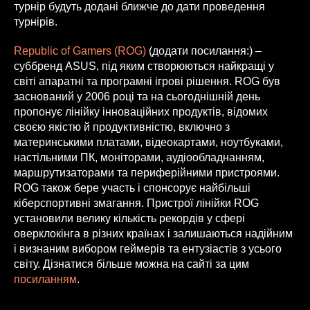
турнір будуть додані ближче до дати проведення
турнірів.
Republic of Gamers (ROG)
(додати посилання:) –
суббренд ASUS, під яким створюються найкращі у
світі апаратні та програмні ігрові рішення. ROG був
заснований у 2006 році та на сьогоднішній день
пропонує лінійку інноваційних продуктів, відомих
своєю якістю й продуктивністю, включно з
материнськими платами, відеокартами, ноутбуками,
настільними ПК, моніторами, аудіообладнанням,
маршрутизаторами та периферійними пристроями.
ROG також бере участь і спонсорує найбільші
кіберспортивні змагання. Пристрої лінійки ROG
установили велику кількість рекордів у сфері
оверклокінга в різних країнах і залишаються надійним
і визнаним вибором геймерів та ентузіастів з усього
світу. Дізнатися більше можна на сайті за цим
посиланням
.