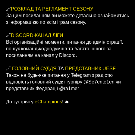
🔗
РОЗКЛАД ТА РЕГЛАМЕНТ СЕЗОНУ
За цим посиланням ви можете детально ознайомитись
з інформацією по всім іграм сезону.
🔗
DISCORD-КАНАЛ ЛІГИ
Всі організаційні моменти, питання до адміністрації,
пошук команди/однодумців та багато іншого за
посиланням на канал у Discord.
🔗
ГОЛОВНИЙ СУДДЯ
ТА
ПРЕДСТАВНИК UESF
Також на будь-яке питання у Telegram з радістю
відповість головний суддя турніру @Se7ente1en чи
представник Федерації @ra1mer
До зустрічі у
eChampions
! 🔥
05.07.2023