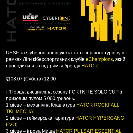
UESF та Cyberion анонсують старт першого турніру в
рамках Ліги кіберспортивних клубів
eChampions
, який
проводиться за підтримки бренду
HATOR
.
⏰08.07 (Субота) 12:00
✅Перша дисципліна сезону FORTNITE SOLO CUP з
призовим пулом 5 000 гривень.
1 місце – механічна Клавіатура
HATOR ROCKFALL
TKL MECHA
;
2 місце – геймерська гарнітура
HATOR HYPERGANG
EVO
;
3 місце – ігрова Миша
HATOR PULSAR ESSENTIAL
.