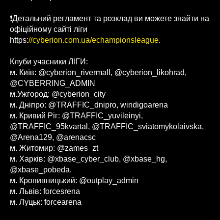
❗️Детальний регламент та розклад ви можете знайти на
офіційному сайті ліги
https:
//cyberion.com.ua/echampionsleague
.
Клуби учасники ЛІГИ:
м. Київ: @cyberion_rivermall, @cyberion_likohrad,
@CYBERRING_ADMIN
м.Ужгород: @cyberion_city
м. Дніпро: @TRAFFIC_dnipro, windigoarena
м. Кривий Ріг: @TRAFFIC_yuvileinyi,
@TRAFFIC_95kvartal, @TRAFFIC_sviatomykolaivska,
@Arena129, @arenacsc
м. Житомир: @zames_zt
м. Харків: @xbase_cyber_club, @xbase_hg,
@xbase_pobeda.
м. Кропивницький: @outplay_admin
м. Львів: forcesrena
м. Луцьк: forcearena