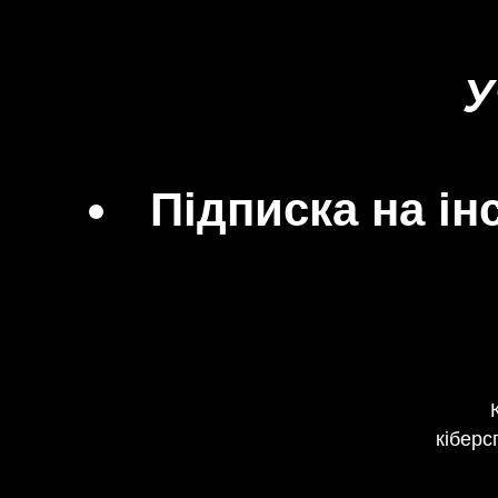
У
Підписка на ін
кіберс