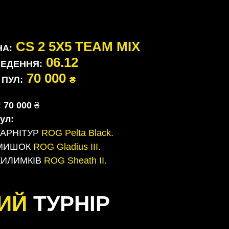
CS 2 5X5 TEAM MIX
НА:
06.12
ВЕДЕННЯ:
70 000
ПУЛ:
₴
: 70 000
₴
ул:
 ГАРНІТУР
ROG Pelta Black.
5 МИШОК
ROG Gladius III.
5 КИЛИМКІВ
ROG Sheath II.
ИЙ
ТУРНІР