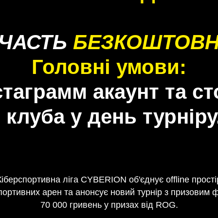
ЧАСТЬ
БЕЗКОШТОВ
Головні умови:
стаграмм акаунт та ст
клуба у день турніру
Кіберспортивна ліга CYBERION об'єднує оffline прості
портивних арен та анонсує новий турнір з призовим
70 000 гривень у призах від ROG.