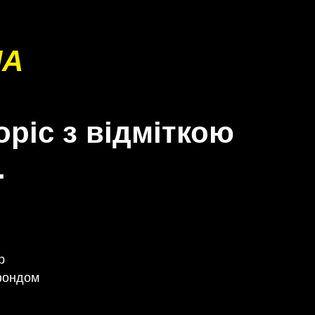
НА
оріс з відміткою
.
р
 фондом