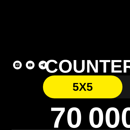
COUNTER
5X5
70 00