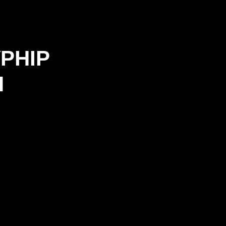
РНІР
Я