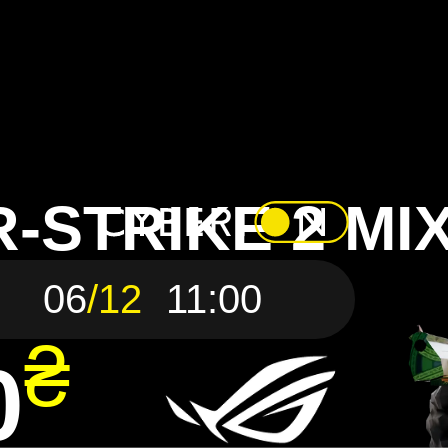
-STRIKE 2 MI
06
/12
11:00
₴
0