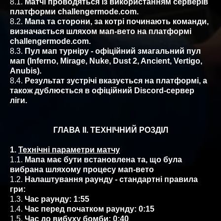
8.1.
Матчі проводяться із використанням серверів
платформи challengermode.com.
8.2.
Мапа та сторони, за котрі починають команди,
визначається шляхом мап-вето на платформі
challengermode.com.
8.3.
Пул мап турніру - офіційний змагальний пул
мап (Inferno, Mirage, Nuke, Dust 2, Ancient, Vertigo,
Anubis).
8.4.
Результат зустрічі вказується на платформі, а
також дублюється в офіційний Discord-сервер
ліги.
ГЛАВА ІІ. ТЕХНІЧНИЙ РОЗДІЛ
1.
Технічні параметри матчу
1.1.
Мапа має бути встановлена та, що була
вибрана шляхому процесу мап-вето
1.2.
Налаштування раунду - стандартні правила
гри:
1.3.
Час раунду: 1:55
1.4.
Час перед початком раунду: 0:15
1.5.
Час до вибуху бомби: 0:40