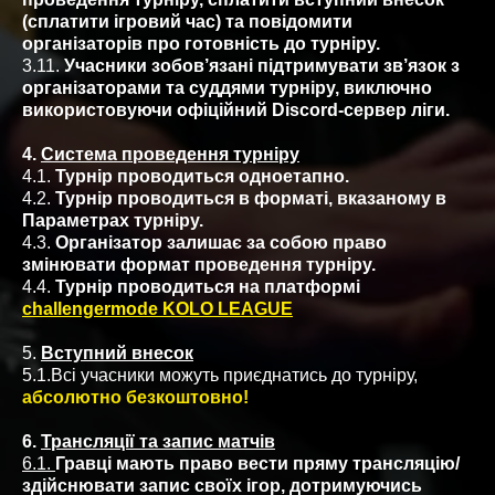
(сплатити ігровий час) та повідомити
організаторів про готовність до турніру.
3.11.
Учасники зобов’язані підтримувати зв’язок з
організаторами та суддями турніру, виключно
використовуючи офіційний Discord-сервер ліги.
4.
Система проведення турніру
4.1.
Турнір проводиться одноетапно.
4.2.
Турнір проводиться в форматі, вказаному в
Параметрах турніру.
4.3.
Організатор залишає за собою право
змінювати формат проведення турніру.
4.4.
Турнір проводиться на платформі
challengermode KOLO LEAGUE
5.
Вступний внесок
5.1.Всі учасники можуть приєднатись до турніру,
абсолютно безкоштовно!
6.
Трансляції та запис матчів
6.1.
Гравці мають право вести пряму трансляцію/
здійснювати запис своїх ігор, дотримуючись