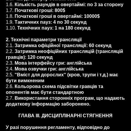
1.6.
Кількість раундів в овертаймі: по 3 за сторону
1.7.
Початкові гроші: 800$
1.8.
Початкові гроші в овертаймі: 10000$
1.9.
Тактичних пауз: 4 по 30 секунд
1.10.
Технічних пауз: 1 на 180 секунд
2. Технічні параметри трансляції
2.1.
Затримка офіційної трансляції: 60 секунд
2.2.
Затримка неофіційних трансляцій (трансляцій
гравців): 120 секунд
2.3.
Мова інтерфейсу гри: англійська
2.4.
Мова озвучки гри: англійська
2.5.
“Вміст для дорослих“ (кров, трупи і т.д.) має
бути вимкненим
2.6.
Кольорова схема підсвітки гравців та
опонентів має бути стандартною
2.7.
Використання сторонніх програм, що надають
додаткову інформацію заборонено.
ГЛАВА ІІІ. ДИСЦИПЛІНАРНІ СТЯГНЕННЯ
У разі порушення регламенту, відповідно до