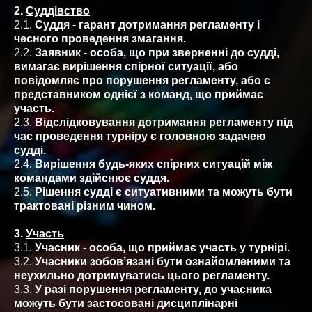
2.
Суддівство
2.1.
Суддя - гарант дотримання регламенту і
чесного проведення змагання.
2.2.
Заявник - особа, що при зверненні до судді,
вимагає вирішення спірної ситуації, або
повідомляє про порушення регламенту, або є
представником однієї з команд, що приймає
участь.
2.3.
Відслідковування дотримання регламенту під
час проведення турніру є головною задачею
судді.
2.4.
Вирішення будь-яких спірних ситуацій між
командами здійснює суддя.
2.5.
Рішення судді є ситуативними та можуть бути
трактовані різним чином.
3.
Участь
3.1.
Учасник - особа, що приймає участь у турнірі.
3.2.
Учасники зобов’язані бути ознайомленими та
неухильно дотримуватись цього регламенту.
3.3.
У разі порушення регламенту, до учасника
можуть бути застосовані дисциплінарні