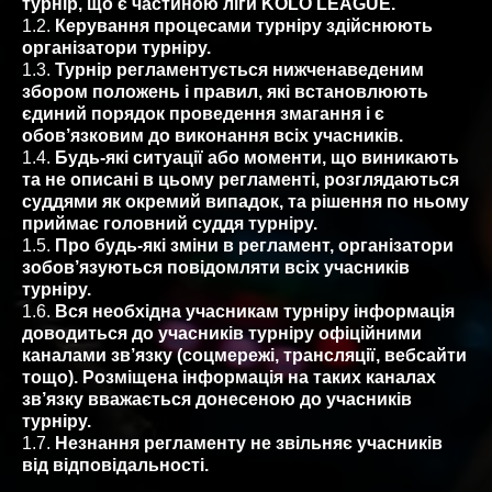
турнір, що є частиною ліги KOLO LEAGUE.
1.2.
Керування процесами турніру здійснюють
організатори турніру.
1.3.
Турнір регламентується нижченаведеним
збором положень і правил, які встановлюють
єдиний порядок проведення змагання і є
обов’язковим до виконання всіх учасників.
1.4.
Будь-які ситуації або моменти, що виникають
та не описані в цьому регламенті, розглядаються
суддями як окремий випадок, та рішення по ньому
приймає головний суддя турніру.
1.5.
Про будь-які зміни в регламент, організатори
зобов’язуються повідомляти всіх учасників
турніру.
1.6.
Вся необхідна учасникам турніру інформація
доводиться до учасників турніру офіційними
каналами зв’язку (соцмережі, трансляції, вебсайти
тощо). Розміщена інформація на таких каналах
зв’язку вважається донесеною до учасників
турніру.
1.7.
Незнання регламенту не звільняє учасників
від відповідальності.