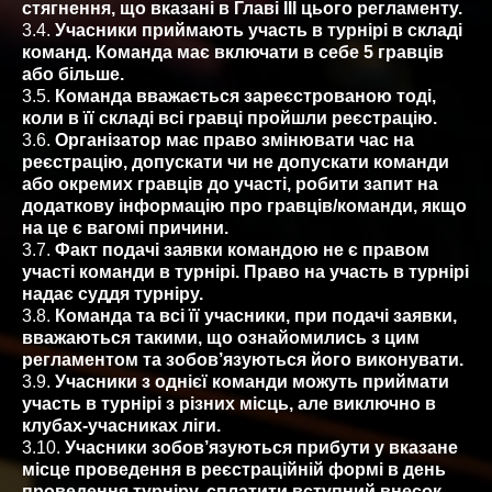
стягнення, що вказані в Главі ІІІ цього регламенту.
3.4.
Учасники приймають участь в турнірі в складі
команд. Команда має включати в себе 5 гравців
або більше.
3.5.
Команда вважається зареєстрованою тоді,
коли в її складі всі гравці пройшли реєстрацію.
3.6.
Організатор має право змінювати час на
реєстрацію, допускати чи не допускати команди
або окремих гравців до участі, робити запит на
додаткову інформацію про гравців/команди, якщо
на це є вагомі причини.
3.7.
Факт подачі заявки командою не є правом
участі команди в турнірі. Право на участь в турнірі
надає суддя турніру.
3.8.
Команда та всі її учасники, при подачі заявки,
вважаються такими, що ознайомились з цим
регламентом та зобов’язуються його виконувати.
3.9.
Учасники з однієї команди можуть приймати
участь в турнірі з різних місць, але виключно в
клубах-учасниках ліги.
3.10.
Учасники зобов’язуються прибути у вказане
місце проведення в реєстраційній формі в день
проведення турніру, сплатити вступний внесок