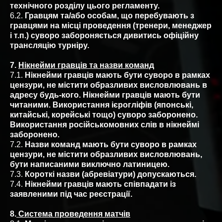
технічного розділу цього регламенту.
6.2.
Гравцям та/або особам, що перебувають з
гравцями на місці проведення (тренери, менеджер
і т.п.) суворо забороняється дивитись офіційну
трансляцію турніру.
7.
Нікнейми гравців та назви команд
7.1.
Нікнейми гравців мають бути суворо в рамках
цензури, не містити образливих висловлювань в
адресу будь-кого. Нікнейми гравців мають бути
читаними. Використання ієрогліфів (японські,
китайські, корейські тощо) суворо заборонено.
Використання російськомовних слів в нікнеймі
заборонено.
7.2.
Назви команд мають бути суворо в рамках
цензури, не містити образливих висловлювань,
бути написаними виключно латиницею.
7.3.
Короткі назви (абревіатури) допускаються.
7.4.
Нікнейми гравців мають співпадати із
заявленими під час реєстрації.
8.
Система проведення матчів