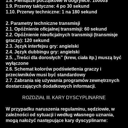
1.8. Pieniądze początkowe w dogrywce: 10000$
1.9. Przerwy taktyczne: 4 po 30 sekund
1.10. Przerwy techniczne: 1 na 180 sekund
2. Parametry techniczne transmisji
2.1. Opóźnienie oficjalnej transmisji: 60 sekund
2.2. Opóźnienie nieoficjalnych transmisji (transmisje
graczy): 120 sekund
2.3. Język interfejsu gry: angielski
2.4. Język dubbingu gry: angielski
2.5. „Treści dla dorosłych” (krew, ciała itp.) muszą być
wyłączone
2.6. Schemat kolorów podświetlenia graczy i
przeciwników musi być standardowy
2.7. Zabrania się używania programów zewnętrznych
dostarczających dodatkowych informacji.
ROZDZIAŁ III. KARY DYSCYPLINARNE
W przypadku naruszenia regulaminu, sędziowie, w
zależności od sytuacji i według własnego uznania,
mogą nałożyć następujące kary dyscyplinarne: