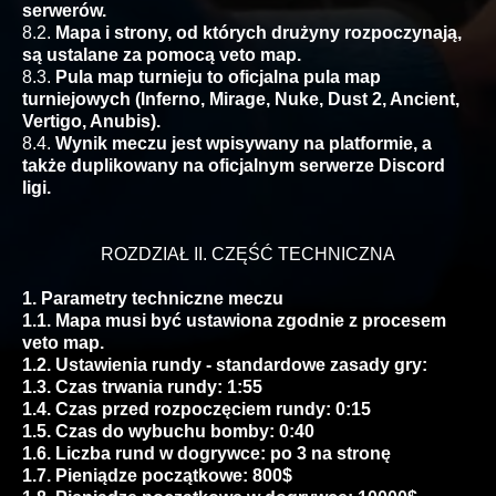
serwerów.
8.2.
Mapa i strony, od których drużyny rozpoczynają,
są ustalane za pomocą veto map.
8.3.
Pula map turnieju to oficjalna pula map
turniejowych (Inferno, Mirage, Nuke, Dust 2, Ancient,
Vertigo, Anubis).
8.4.
Wynik meczu jest wpisywany na platformie, a
także duplikowany na oficjalnym serwerze Discord
ligi.
ROZDZIAŁ II. CZĘŚĆ TECHNICZNA
1. Parametry techniczne meczu
1.1. Mapa musi być ustawiona zgodnie z procesem
veto map.
1.2. Ustawienia rundy - standardowe zasady gry:
1.3. Czas trwania rundy: 1:55
1.4. Czas przed rozpoczęciem rundy: 0:15
1.5. Czas do wybuchu bomby: 0:40
1.6. Liczba rund w dogrywce: po 3 na stronę
1.7. Pieniądze początkowe: 800$