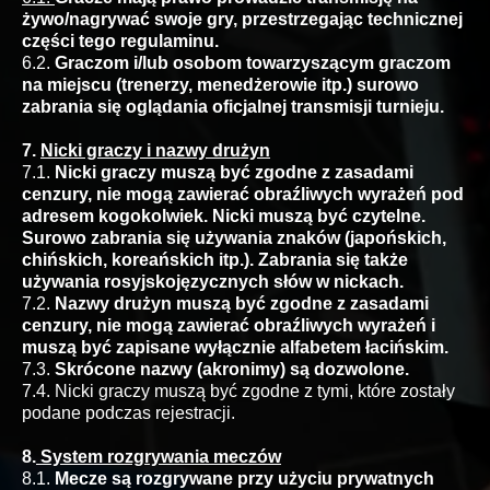
żywo/nagrywać swoje gry, przestrzegając technicznej
części tego regulaminu.
6.2.
Graczom i/lub osobom towarzyszącym graczom
na miejscu (trenerzy, menedżerowie itp.) surowo
zabrania się oglądania oficjalnej transmisji turnieju.
7.
Nicki graczy i nazwy drużyn
7.1.
Nicki graczy muszą być zgodne z zasadami
cenzury, nie mogą zawierać obraźliwych wyrażeń pod
adresem kogokolwiek. Nicki muszą być czytelne.
Surowo zabrania się używania znaków (japońskich,
chińskich, koreańskich itp.). Zabrania się także
używania rosyjskojęzycznych słów w nickach.
7.2.
Nazwy drużyn muszą być zgodne z zasadami
cenzury, nie mogą zawierać obraźliwych wyrażeń i
muszą być zapisane wyłącznie alfabetem łacińskim.
7.3.
Skrócone nazwy (akronimy) są dozwolone.
7.4. Nicki graczy muszą być zgodne z tymi, które zostały
podane podczas rejestracji.
8.
System rozgrywania meczów
8.1.
Mecze są rozgrywane przy użyciu prywatnych