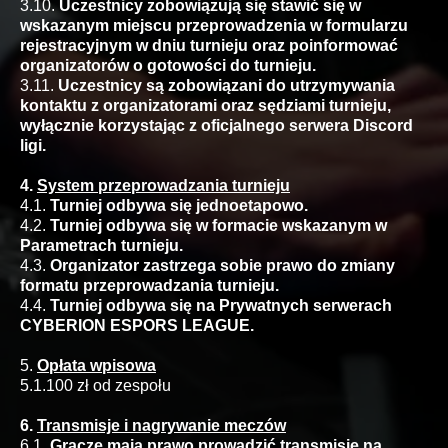
3.10.
Uczestnicy zobowiązują się stawić się w
wskazanym miejscu przeprowadzenia w formularzu
rejestracyjnym w dniu turnieju oraz poinformować
organizatorów o gotowości do turnieju.
3.11.
Uczestnicy są zobowiązani do utrzymywania
kontaktu z organizatorami oraz sędziami turnieju,
wyłącznie korzystając z oficjalnego serwera Discord
ligi.
4.
System przeprowadzania turnieju
4.1.
Turniej odbywa się jednoetapowo.
4.2.
Turniej odbywa się w formacie wskazanym w
Parametrach turnieju.
4.3.
Organizator zastrzega sobie prawo do zmiany
formatu przeprowadzania turnieju.
4.4.
Turniej odbywa się na Prywatnych serwerach
CYBERION ESPORS LEAGUE.
5.
Opłata wpisowa
5.1.100 zł od zespołu
6.
Transmisje i nagrywanie meczów
6.1.
Gracze mają prawo prowadzić transmisję na