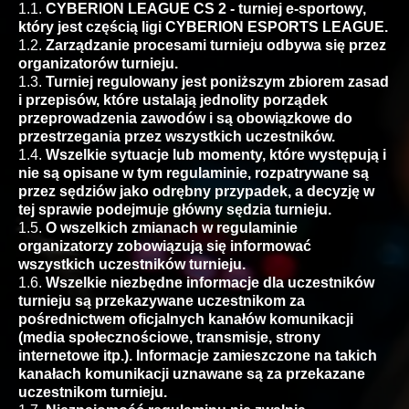
1.1.
CYBERION LEAGUE CS 2 - turniej e-sportowy,
który jest częścią ligi CYBERION ESPORTS LEAGUE.
1.2.
Zarządzanie procesami turnieju odbywa się przez
organizatorów turnieju.
1.3.
Turniej regulowany jest poniższym zbiorem zasad
i przepisów, które ustalają jednolity porządek
przeprowadzenia zawodów i są obowiązkowe do
przestrzegania przez wszystkich uczestników.
1.4.
Wszelkie sytuacje lub momenty, które występują i
nie są opisane w tym regulaminie, rozpatrywane są
przez sędziów jako odrębny przypadek, a decyzję w
tej sprawie podejmuje główny sędzia turnieju.
1.5.
O wszelkich zmianach w regulaminie
organizatorzy zobowiązują się informować
wszystkich uczestników turnieju.
1.6.
Wszelkie niezbędne informacje dla uczestników
turnieju są przekazywane uczestnikom za
pośrednictwem oficjalnych kanałów komunikacji
(media społecznościowe, transmisje, strony
internetowe itp.). Informacje zamieszczone na takich
kanałach komunikacji uznawane są za przekazane
uczestnikom turnieju.