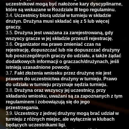
uczestnikowi mogą być nałożone kary dyscyplinarne,
które są wskazane w Rozdziale III tego regulaminu.
3.4.
Uczestnicy biorą udział w turnieju w składzie
drużyn. Drużyna musi składać się z 5 lub więcej
graczy.
3.5.
Drużyna jest uważana za zarejestrowaną, gdy
wszyscy gracze w jej składzie przeszli rejestrację.
3.6.
Organizator ma prawo zmieniać czas na
rejestrację, dopuszczać lub nie dopuszczać drużyny
lub poszczególnych graczy do udziału, a także żądać
dodatkowych informacji o graczach/drużynach, jeśli
istnieją uzasadnione powody.
3.7.
Fakt złożenia wniosku przez drużynę nie jest
prawem do uczestnictwa drużyny w turnieju. Prawo
do udziału w turnieju przyznaje sędzia turnieju.
3.8.
Drużyna oraz wszyscy jej uczestnicy, przy
składaniu wniosku, uważani są za zapoznanych z tym
regulaminem i zobowiązują się do jego
przestrzegania.
3.9.
Uczestnicy z jednej drużyny mogą brać udział w
turnieju z różnych miejsc, ale wyłącznie w klubach
będących uczestnikami ligi.