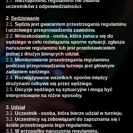
1.7.
Nieznajomość regulaminu nie zwalnia
uczestników z odpowiedzialności.
2.
Sędziowanie
2.1.
Sędzia jest gwarantem przestrzegania regulaminu
i uczciwego przeprowadzenia zawodów.
2.2.
Wnioskodawca - osoba, która zwraca się do
sędziego w celu rozwiązania sporne sytuacji, zgłasza
naruszenie regulaminu lub jest przedstawicielem
jednej z drużyn biorących udział.
2.3.
Monitorowanie przestrzegania regulaminu
podczas przeprowadzania turnieju jest głównym
zadaniem sędziego.
2.4.
Rozwiązywanie wszelkich sporów między
drużynami odbywa się przez sędziego.
2.5.
Decyzje sędziego są sytuacyjne i mogą być
interpretowane na różne sposoby.
3.
Udział
3.1.
Uczestnik - osoba, która bierze udział w turnieju.
3.2.
Uczestnicy są zobowiązani do zapoznania się i
ściśle przestrzegania tego regulaminu.
3.3.
W przypadku naruszenia regulaminu,