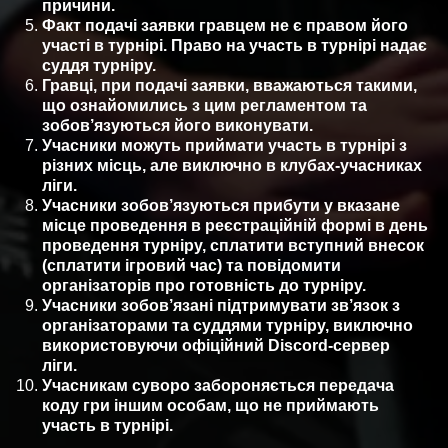
причини.
Факт подачі заявки гравцем не є правом його
участі в турнірі. Право на участь в турнірі надає
суддя турніру.
Гравці, при подачі заявки, вважаються такими,
що ознайомились з цим регламентом та
зобов’язуються його виконувати.
Учасники можуть приймати участь в турнірі з
різних місць, але виключно в клубах-учасниках
ліги.
Учасники зобов’язуються прибути у вказане
місце проведення в реєстраційній формі в день
проведення турніру, сплатити вступний внесок
(сплатити ігровий час) та повідомити
організаторів про готовність до турніру.
Учасники зобов’язані підтримувати зв’язок з
організаторами та суддями турніру, виключно
використовуючи офіційний Discord-сервер
ліги.
Учасникам суворо забороняється передача
коду гри іншим особам, що не приймають
участь в турнірі.