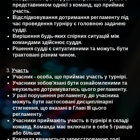
представником однієї з команд, що приймає
участь.
Відслідковування дотримання регламенту під
час проведення турніру є головною задачею
судді.
Вирішення будь-яких спірних ситуацій між
командами здійснює суддя.
Рішення судді є ситуативними та можуть бути
трактовані різним чином.
3.
Участь
Учасник - особа, що приймає участь у турнірі.
Учасники зобов’язані бути ознайомленими та
неухильно дотримуватись цього регламенту.
У разі порушення регламенту, до учасника
можуть бути застосовані дисциплінарні
стягнення, що вказані в Главі ІІІ цього
регламенту.
Учасники приймають участь в турнірі в складі
команд. Команда має включати в себе 5 гравців
або більше.
Команда вважається зареєстрованою тоді,