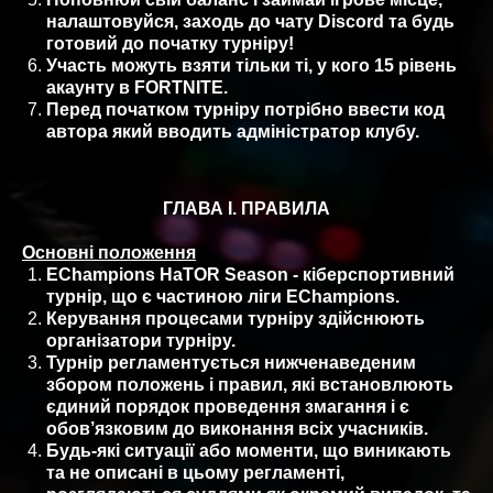
налаштовуйся, заходь до чату Discord та будь
готовий до початку турніру!
Участь можуть взяти тільки ті, у кого 15 рівень
акаунту в FORTNITE.
Перед початком турнiру потрiбно ввести код
автора який вводить адмiнiстратор клубу.
ГЛАВА I. ПРАВИЛА
Основні положення
EChampions HaTOR Season - кіберспортивний
турнір, що є частиною ліги EChampions.
Керування процесами турніру здійснюють
організатори турніру.
Турнір регламентується нижченаведеним
збором положень і правил, які встановлюють
єдиний порядок проведення змагання і є
обов’язковим до виконання всіх учасників.
Будь-які ситуації або моменти, що виникають
та не описані в цьому регламенті,