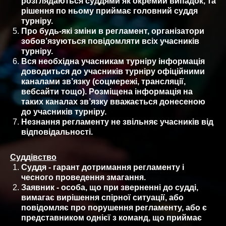
розглядаються суддями як окремий випадок, та
рішення по ньому приймає головний суддя
турніру.
Про будь-які зміни в регламент, організатори
зобов’язуються повідомляти всіх учасників
турніру.
Вся необхідна учасникам турніру інформація
доводиться до учасників турніру офіційними
каналами зв’язку (соцмережі, трансляції,
вебсайти тощо). Розміщена інформація на
таких каналах зв’язку вважається донесеною
до учасників турніру.
Незнання регламенту не звільняє учасників від
відповідальності.
Суддівство
Суддя - гарант дотримання регламенту і
чесного проведення змагання.
Заявник - особа, що при зверненні до судді,
вимагає вирішення спірної ситуації, або
повідомляє про порушення регламенту, або є
представником однієї з команд, що приймає