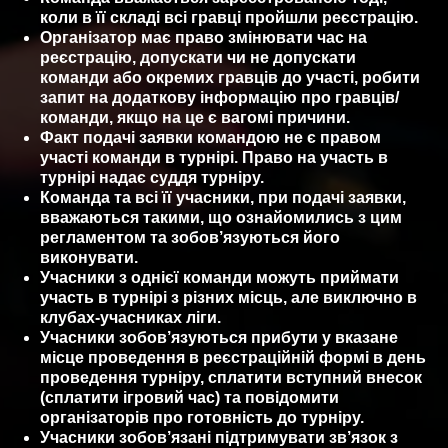
коли в її складі всі гравці пройшли реєстрацію.
Організатор має право змінювати час на
реєстрацію, допускати чи не допускати
команди або окремих гравців до участі, робити
запит на додаткову інформацію про гравців/
команди, якщо на це є вагомі причини.
Факт подачі заявки командою не є правом
участі команди в турнірі. Право на участь в
турнірі надає суддя турніру.
Команда та всі її учасники, при подачі заявки,
вважаються такими, що ознайомились з цим
регламентом та зобов’язуються його
виконувати.
Учасники з однієї команди можуть приймати
участь в турнірі з різних місць, але виключно в
клубах-учасниках ліги.
Учасники зобов’язуються прибути у вказане
місце проведення в реєстраційній формі в день
проведення турніру, сплатити вступний внесок
(сплатити ігровий час) та повідомити
організаторів про готовність до турніру.
Учасники зобов’язані підтримувати зв’язок з