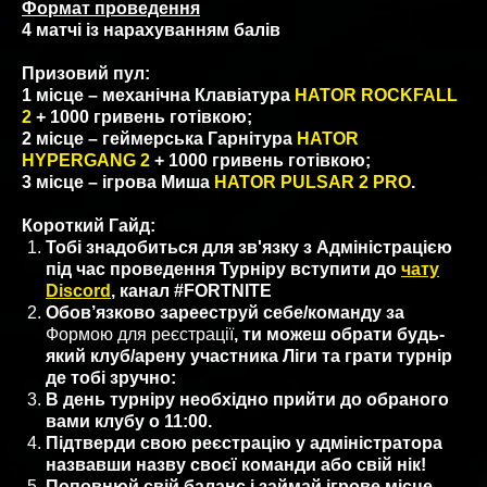
Формат проведення
4 матчі із нарахуванням балів
Призовий пул:
1 місце – механічна Клавіатура
HATOR ROCKFALL
2
+ 1000 гривень готівкою;
2 місце – геймерська Гарнітура
HATOR
HYPERGANG 2
+ 1000 гривень готівкою;
3 місце – ігрова Миша
HATOR PULSAR 2 PRO
.
Короткий Гайд:
Тобі знадобиться для зв'язку з Адміністрацією
під час проведення Турніру вступити до
чату
Discord
, канал #FORTNITE
Обов’язково зарееструй себе/команду за
Формою для реєстрації
, ти можеш обрати будь-
який клуб/арену участника Ліги та грати турнір
де тобі зручно:
В день турніру необхідно прийти до обраного
вами клубу о 11:00.
Підтверди свою реєстрацію у адміністратора
назвавши назву своєї команди або свій нік!
Поповнюй свій баланс і займай ігрове місце,