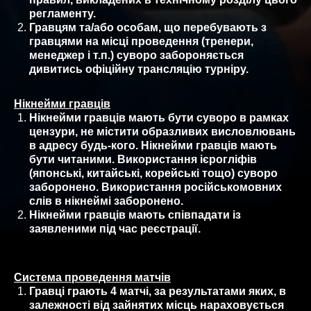
регламенту.
Гравцям та/або особам, що перебувають з
гравцями на місці проведення (тренери,
менеджер і т.п.) суворо забороняється
дивитись офіційну трансляцію турніру.
Нікнейми гравців
Нікнейми гравців мають бути суворо в рамках
цензури, не містити образливих висловлювань
в адресу будь-кого. Нікнейми гравців мають
бути читаними. Використання ієрогліфів
(японські, китайські, корейські тощо) суворо
заборонено. Використання російськомовних
слів в нікнеймі заборонено.
Нікнейми гравців мають співпадати із
заявленими під час реєстрації.
Система проведення матчів
Гравці грають 4 матчі, за результатами яких, в
залежності від зайнятих місць нараховується