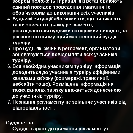
збором положень і правил, які встановлюють
єдиний порядок проведення змагання і є
обов’язковим до виконання всіх учасників.
Будь-які ситуації або моменти, що виникають
та не описані в цьому регламенті,
розглядаються суддями як окремий випадок, та
рішення по ньому приймає головний суддя
турніру.
Про будь-які зміни в регламент, організатори
зобов’язуються повідомляти всіх учасників
турніру.
Вся необхідна учасникам турніру інформація
доводиться до учасників турніру офіційними
каналами зв’язку (соцмережі, трансляції,
вебсайти тощо). Розміщена інформація на
таких каналах зв’язку вважається донесеною
до учасників турніру.
Незнання регламенту не звільняє учасників від
відповідальності.
Суддівство
Суддя - гарант дотримання регламенту і