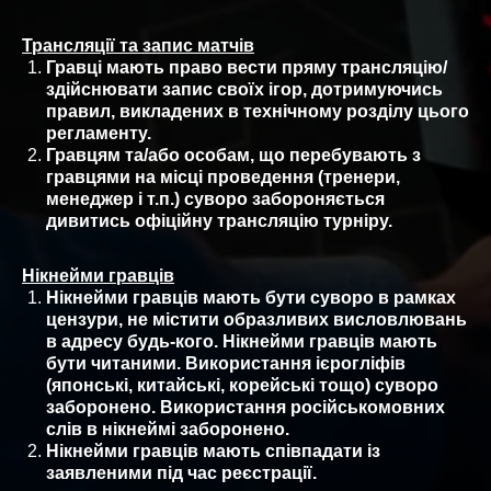
Трансляції та запис матчів
Гравці мають право вести пряму трансляцію/
здійснювати запис своїх ігор, дотримуючись
правил, викладених в технічному розділу цього
регламенту.
Гравцям та/або особам, що перебувають з
гравцями на місці проведення (тренери,
менеджер і т.п.) суворо забороняється
дивитись офіційну трансляцію турніру.
Нікнейми гравців
Нікнейми гравців мають бути суворо в рамках
цензури, не містити образливих висловлювань
в адресу будь-кого. Нікнейми гравців мають
бути читаними. Використання ієрогліфів
(японські, китайські, корейські тощо) суворо
заборонено. Використання російськомовних
слів в нікнеймі заборонено.
Нікнейми гравців мають співпадати із
заявленими під час реєстрації.