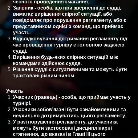
чесного проведення змагання.
Заявник - особа, що при зверненні до судді,
вимагає вирішення спірної ситуації, або
повідомляє про порушення регламенту, або є
представником однієї з команд, що приймає
участь.
Відслідковування дотримання регламенту під
час проведення турніру є головною задачею
судді.
Вирішення будь-яких спірних ситуацій між
командами здійснює суддя.
Рішення судді є ситуативними та можуть бути
трактовані різним чином.
Участь
Учасник (гравець) - особа, що приймає участь у
турнірі.
Учасники зобов’язані бути ознайомленими та
неухильно дотримуватись цього регламенту.
У разі порушення регламенту, до учасника
можуть бути застосовані дисциплінарні
стягнення, що вказані в Главі ІІІ цього