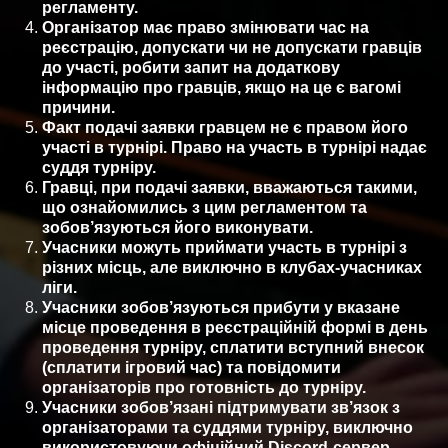
регламенту.
Організатор має право змінювати час на
реєстрацію, допускати чи не допускати гравців
до участі, робити запит на додаткову
інформацію про гравців, якщо на це є вагомі
причини.
Факт подачі заявки гравцем не є правом його
участі в турнірі. Право на участь в турнірі надає
суддя турніру.
Гравці, при подачі заявки, вважаються такими,
що ознайомились з цим регламентом та
зобов’язуються його виконувати.
Учасники можуть приймати участь в турнірі з
різних місць, але виключно в клубах-учасниках
ліги.
Учасники зобов’язуються прибути у вказане
місце проведення в реєстраційній формі в день
проведення турніру, сплатити вступний внесок
(сплатити ігровий час) та повідомити
організаторів про готовність до турніру.
Учасники зобов’язані підтримувати зв’язок з
організаторами та суддями турніру, виключно
використовуючи офіційний Discord-сервер