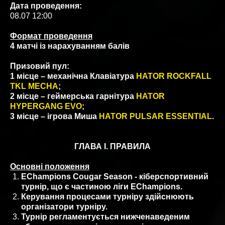
Дата проведення:
08.07 12:00
Формат проведення
4 матчі із нарахуванням балів
Призовий пул:
1 місце – механічна Клавіатура
HATOR ROCKFALL
TKL MECHA
;
2 місце – геймерська гарнітура
HATOR
HYPERGANG EVO
;
3 місце – ігрова Миша
HATOR PULSAR ESSENTIAL
.
ГЛАВА I. ПРАВИЛА
Основні положення
EChampions Cougar Season - кіберспортивний
турнір, що є частиною ліги EChampions.
Керування процесами турніру здійснюють
організатори турніру.
Турнір регламентується нижченаведеним